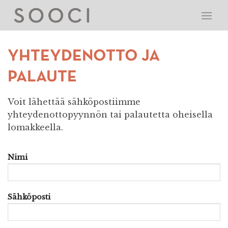
Skip
to
content
YHTEYDENOTTO JA
PALAUTE
Voit lähettää sähköpostiimme
yhteydenottopyynnön tai palautetta oheisella
lomakkeella.
Nimi
Sähköposti