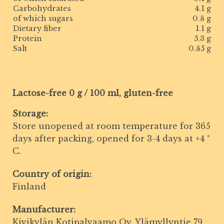
Carbohydrates
4.1 g
of which sugars
0.8 g
Dietary fiber
1.1 g
Protein
5.3 g
Salt
0.85 g
Lactose-free 0 g / 100 ml, gluten-free
Storage:
Store unopened at room temperature for 365
days after packing, opened for 3-4 days at +4 °
C.
Country of origin:
Finland
Manufacturer:
Kivikylän Kotipalvaamo Oy, Ylämyllyntie 79