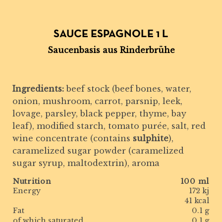
SAUCE ESPAGNOLE 1 L
Saucenbasis aus Rinderbrühe
Ingredients:
beef stock (beef bones, water,
onion, mushroom, carrot, parsnip, leek,
lovage, parsley, black pepper, thyme, bay
leaf), modified starch, tomato purée, salt, red
wine concentrate (contains
sulphite
),
caramelized sugar powder (caramelized
sugar syrup, maltodextrin), aroma
Nutrition
100 ml
Energy
172 kj
41 kcal
Fat
0.1 g
of which saturated
0.1 g